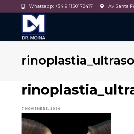
Skip
Skip
Whatsapp: +54 9 1150172417
Av. Santa F
links
to
primary
navigation
Skip
to
content
rinoplastia_ultra
rinoplastia_ult
7 NOVIEMBRE, 2024