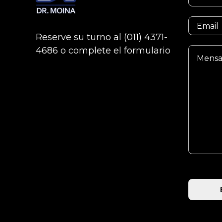
o
N
m
o
E
b
m
m
r
b
Reserve su turno al (011) 4371-
a
e
r
M
4686 o complete el formulario
e
i
*
e
l
n
s
a
j
e
Alternati