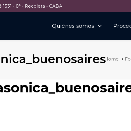
é 1531 - 8° - Recoleta - CABA
Quiénes somos
Proce
sonica_buenosaires
Home
Fo
rasonica_buenosair